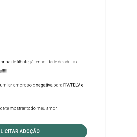
nha de filhote, já tenho idade de adulta e
!!!!
 um lar amoroso e
negativa
para
FIV/FELV e
de te mostrar todo meu amor.
LICITAR ADOÇÃO