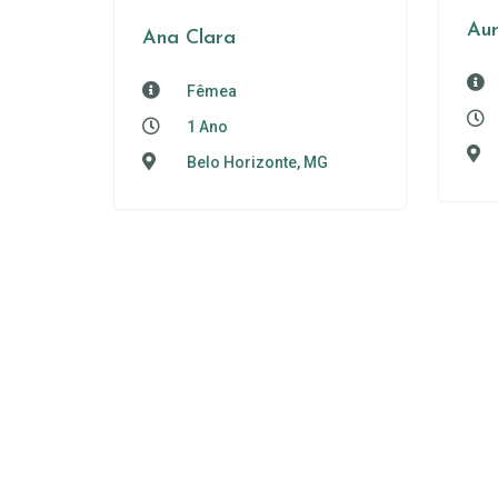
Au
Ana Clara
Fêmea
1 Ano
Belo Horizonte, MG