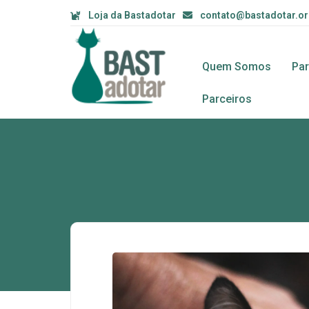
Loja da Bastadotar
contato@bastadotar.o
Quem Somos
Pa
Parceiros