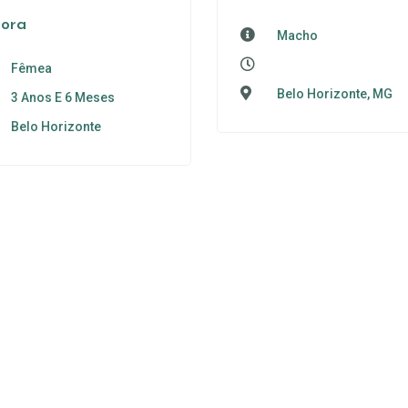
rora
Macho
Fêmea
Belo Horizonte, MG
3 Anos E 6 Meses
Belo Horizonte