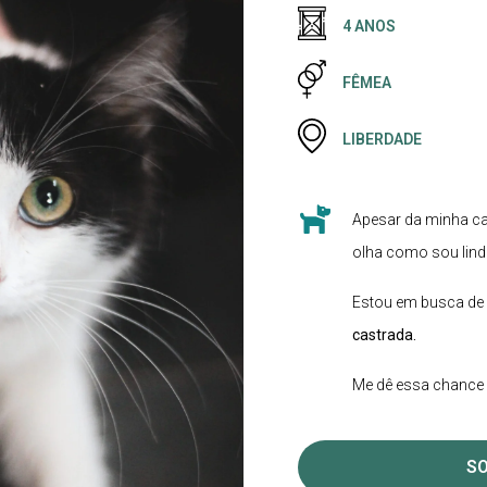
4 ANOS
FÊMEA
LIBERDADE
Apesar da minha cari
olha como sou linda!
Estou em busca de
castrada.
Me dê essa chance 
SO