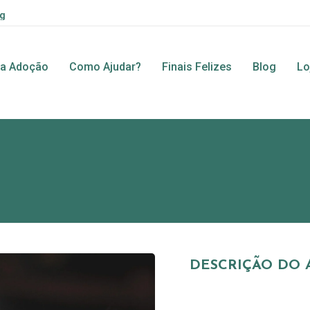
rg
ra Adoção
Como Ajudar?
Finais Felizes
Blog
Lo
DESCRIÇÃO DO 