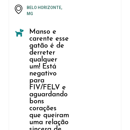
BELO HORIZONTE,
MG
Manso e
carente esse
gatão é de
derreter
qualquer
um! Está
negativo
para
FIV/FELV e
aguardando
bons
corações
que queiram
uma relação
sincera de