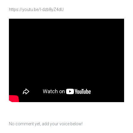
https://youtu.be/l-dzb8yZ4dU
No comment yet, add your voice below!